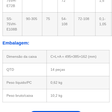
75VH-
72
1,5
E72B
SS-
90-305
75
54-
72-108
0,1-
75VH-
108
1,05
E108B
Embalagem:
Dimensão da caixa
C×L×A = 495×385×162 (mm)
QTD
14 peças
Peso líquido/PC
0,62 kg
Peso bruto/caixa
10,2 kg