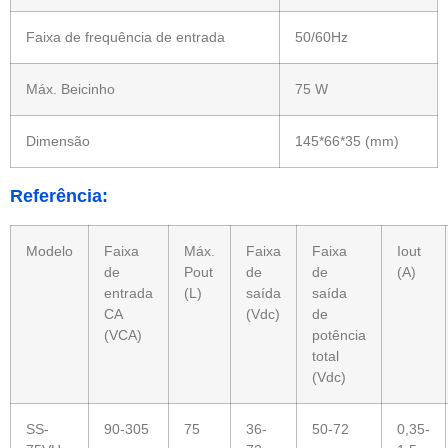
Faixa de frequência de entrada
50/60Hz
Máx. Beicinho
75 W
Dimensão
145*66*35 (mm)
Referência:
Modelo
Faixa
Máx.
Faixa
Faixa
Iout
de
Pout
de
de
(A)
entrada
(L)
saída
saída
CA
(Vdc)
de
(VCA)
potência
total
(Vdc)
SS-
90-305
75
36-
50-72
0,35-