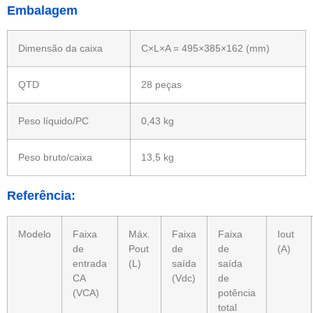
Embalagem
Dimensão da caixa
C×L×A = 495×385×162 (mm)
QTD
28 peças
Peso líquido/PC
0,43 kg
Peso bruto/caixa
13,5 kg
R
eferência:
Modelo
Faixa
Máx.
Faixa
Faixa
Iout
de
Pout
de
de
(A)
entrada
(L)
saída
saída
CA
(Vdc)
de
(VCA)
potência
total