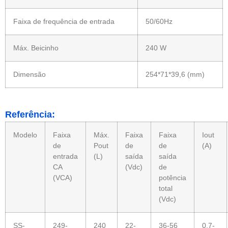
Faixa de frequência de entrada
50/60Hz
Máx. Beicinho
240 W
Dimensão
254*71*39,6 (mm)
Referência:
Modelo
Faixa
Máx.
Faixa
Faixa
Iout
de
Pout
de
de
(A)
entrada
(L)
saída
saída
CA
(Vdc)
de
(VCA)
potência
total
(Vdc)
SS-
249-
240
22-
36-56
0,7-