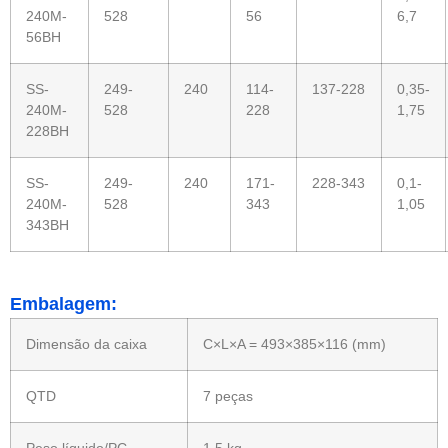
240M-
528
56
6,7
56BH
SS-
249-
240
114-
137-228
0,35-
240M-
528
228
1,75
228BH
SS-
249-
240
171-
228-343
0,1-
240M-
528
343
1,05
343BH
Embalagem:
Dimensão da caixa
C×L×A = 493×385×116 (mm)
QTD
7 peças
Peso líquido/PC
1,5 kg