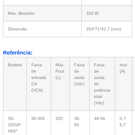
Máx. Beicinho
320 W
Dimensão
254*71*42,7 (mm)
Referência:
Modelo
Faixa
Máx.
Faixa
Faixa
Iout
de
Pout
de
de
(A)
entrada
(L)
saída
saída
CA
(Vdc)
de
(VCA)
potência
total
(Vdc)
SS-
90-305
320
36-
48-56
0,7-
320VP-
56
6,7
H56*