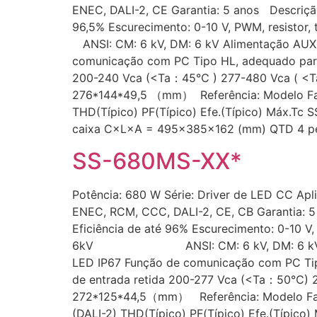
ENEC, DALI-2, CE Garantia: 5 anos Descrição
96,5% Escurecimento: 0-10 V, PWM, resis
ANSI: CM: 6 kV, DM: 6 kV Alimentação AUX:
comunicação com PC Tipo HL, adequado para 
200-240 Vca (<Ta：45℃ ) 277-480 Vca ( <Ta
276*144*49,5 （mm） Referência: Modelo Faixa
THD(Típico) PF(Típico) Efe.(Típico) Máx.
caixa C×L×A = 495×385×162 (mm) QTD 4 peças
SS-680MS-XX*
Potência: 680 W Série: Driver de LED CC Apli
ENEC, RCM, CCC, DALI-2, CE, CB Garantia: 5
Eficiência de até 96% Escurecimento: 0-10 V,
6kV ANSI: CM: 6 kV, DM: 6 kV Alimenta
LED IP67 Função de comunicação com PC Tip
de entrada retida 200-277 Vca (<Ta：50℃) 2
272*125*44,5（mm） Referência: Modelo Faixa 
(DALI-2) THD(Típico) PF(Típico) Efe.(Típi