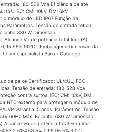
entrada: 180-528 Vca Eficiência de até
ão contra surtos: IEC: CM: 10kV, DM: 6kV
r o módulo de LED IP67 Função de
s Parâmetros: Tensão de entrada retida
Beicinho 880 W Dimensão
Alcance Vo de potência total Iout (A)
 5% 0,95 96% 90℃ Embalagem: Dimensão da
te um especialista Baixar Catálogo
Luz de peixe Certificado: UL/cUL, FCC,
icas: Tensão de entrada: 180-528 Vca
roteção contra surtos: IEC: CM: 10kV, DM:
NTC externo para proteger o módulo de
P/UVP Garantia: 5 anos Parâmetros: Tensão
 50/ 60Hz Máx. Beicinho 680 W Dimensão
Alcance Vo de potência total Fora Iout
7-4,53 2,51-4,53 5% 0,95 95,5% 90℃