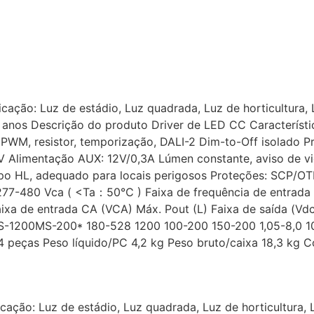
cação: Luz de estádio, Luz quadrada, Luz de horticultura,
 anos Descrição do produto Driver de LED CC Característi
 PWM, resistor, temporização, DALI-2 Dim-to-Off isolado P
ção AUX: 12V/0,3A Lúmen constante, aviso de vida 
o HL, adequado para locais perigosos Proteções: SCP/OT
77-480 Vca ( <Ta：50℃ ) Faixa de frequência de entrada
de entrada CA (VCA) Máx. Pout (L) Faixa de saída (Vdc) 
Tc SS-1200MS-200* 180-528 1200 100-200 150-200 1,05-8
ças Peso líquido/PC 4,2 kg Peso bruto/caixa 18,3 kg Con
cação: Luz de estádio, Luz quadrada, Luz de horticultura, 