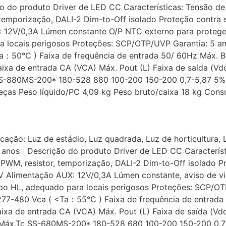
 do produto Driver de LED CC Características: Tensão de 
tor, temporização, DALI-2 Dim-to-Off isolado Proteç
 12V/0,3A Lúmen constante O/P NTC externo para protege
locais perigosos Proteções: SCP/OTP/UVP Garantia: 5 ano
：50℃ ) Faixa de frequência de entrada 50/ 60Hz Máx. 
 de entrada CA (VCA) Máx. Pout (L) Faixa de saída (Vdc) 
Tc SS-880MS-200* 180-528 880 100-200 150-200 0,7-5,87
 Peso líquido/PC 4,09 kg Peso bruto/caixa 18 kg Consul
cação: Luz de estádio, Luz quadrada, Luz de horticultura, 
 anos Descrição do produto Driver de LED CC Característ
 PWM, resistor, temporização, DALI-2 Dim-to-Off isolado P
ção AUX: 12V/0,3A Lúmen constante, aviso de vida 
o HL, adequado para locais perigosos Proteções: SCP/OT
77-480 Vca ( <Ta：55℃ ) Faixa de frequência de entrada
de entrada CA (VCA) Máx. Pout (L) Faixa de saída (Vdc) 
co) Máx.Tc SS-680MS-200* 180-528 680 100-200 150-200 0,