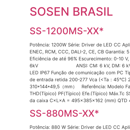
SOSEN BRASIL
SS-1200MS-XX*
Potência: 1200W Série: Driver de LED CC Apli
ENEC, RCM, CCC, DALI-2, CE, CB Garantia: 5
Eficiência de até 96% Escurecimento: 0-10 V,
6kV ANSI: CM: 6 kV, DM: 6 kV Alimenta
LED IP67 Função de comunicação com PC Tip
de entrada retida 200-277 Vca (<Ta：45℃) 2
310*144*49,5（mm） Referência: Modelo Faixa 
THD(Típico) PF(Típico) Efe.(Típico) Máx.
da caixa C×L×A = 495×385×162 (mm) QTD 4 pe
SS-880MS-XX*
Potência: 880 W Série: Driver de LED CC Apli