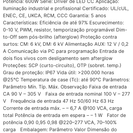
Potência: 600W Série: Driver de LED CC Aplicação:
Iluminação industrial e profissional Certificado: UL/cUL,
ENEC, CE, UKCA, RCM, CCC Garantia: 5 anos
Características: Eficiência de até 97% Escurecimento:
0-10 V, PWM, resistor, temporização programável Dim-
to-Off sem pós-brilho (afterglow) Proteção contra
surtos: CM: 6 kV, DM: 6 kV Alimentação AUX: 12 V / 0,2
A Comunicação via PC para programação Entrada de
dois fios vivos com desligamento sem afterglow
Proteções: SCP (curto-circuito), OTP (sobret. temp.)
Grau de proteção: IP67 Vida útil: >200.000 horas
@25℃ Temperatura de case (Tc): até 90℃ Parâmetros:
Parâmetro Mín. Típ. Máx. Observação Faixa de entrada
CA 90 V – 305 V Faixa de entrada nominal 100 V – 277
V Frequência de entrada 47 Hz 50/60 Hz 63 Hz
Corrente de entrada máx. – – 6,7 A @100 VCA, carga
total Potência de entrada em espera – – 1 W Fator de
potência 0,90 0,95 0,98 @220–277 VCA, 70–100%
carga Embalagem: Parâmetro Valor Dimensão do