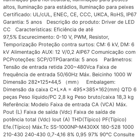
altos, Iluminação para estádios, Iluminação para peixes
Certificado: UL/cUL, ENEC, CE, CCC, UKCA, RoHS, IP67
Garantia: 5 anos Descrição do produto: Driver de LED
CC Características: Eficiência de até
97,5% Escurecimento: 0-10 V, PWM, Resistor,
Temporização Proteção contra surtos: CM: 6 kV, DM: 6
kV Alimentação AUX: 12 V/0,2 AIP67 Comunicação com
PCProteções: SCP/OTPGarantia: 5 anos Parâmetros:
Tensão de entrada retida 200~480Vca Faixa de
frequência de entrada 50/60Hz Máx. Beicinho 1000 W
Dimensão 282*125*44,5 （mm） Embalagem:
Dimensão da caixa C×L×A = 495×385×162(mm) QTD 6
peças Peso líquido/PC 2,8 kg Peso bruto/caixa 18,3 kg
Referência: Modelo Faixa de entrada CA (VCA) Máx.
Pout (L) Faixa de saída (Vdc) Faixa de saída de
potência total (Vdc) Iout (A) THD(Típico) PF(Típico)
Efe.(Típico) Máx.Tc SS-1000NP-M430XX 180-528 1000
210-430 240-430 0,7-4,16 8% 0,95 97% 90℃ Consulte