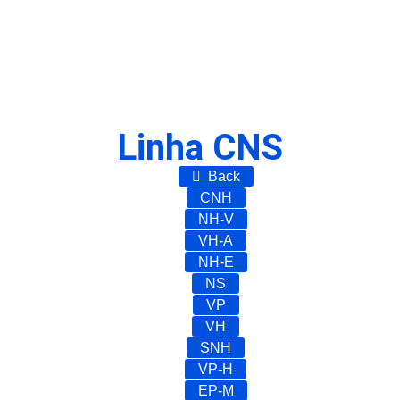
Linha CNS
Back
CNH
NH-V
VH-A
NH-E
NS
VP
VH
SNH
VP-H
EP-M