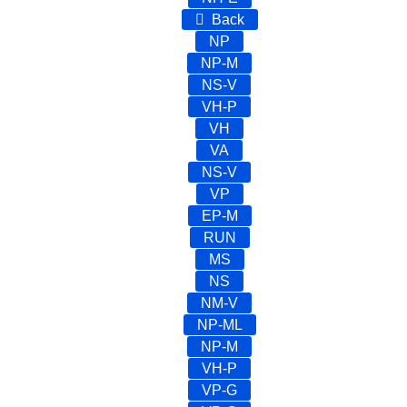
Back
NP
NP-M
NS-V
VH-P
VH
VA
NS-V
VP
EP-M
RUN
MS
NS
NM-V
NP-ML
NP-M
VH-P
VP-G