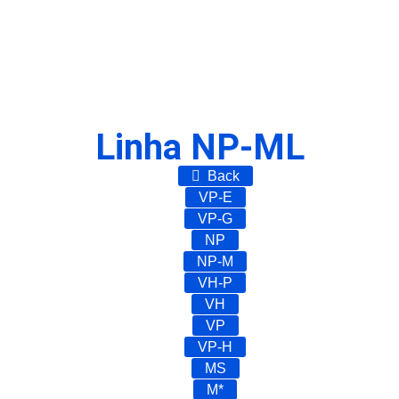
Linha NP-ML
Back
VP-E
VP-G
NP
NP-M
VH-P
VH
VP
VP-H
MS
M*