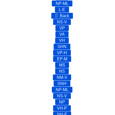
NP-ML
L-E
Back
NS-V
VP
VA
VH
SHN
VP-H
EP-M
MS
NS
NM-V
SNH
NP-ML
NS-V
NP
VH-P
NH-E