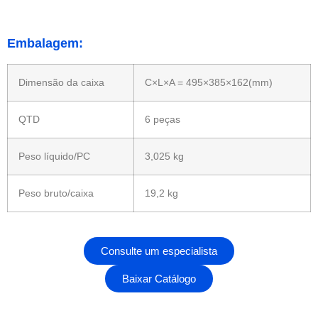
Embalagem:
Dimensão da caixa
C×L×A = 495×385×162(mm)
QTD
6 peças
Peso líquido/PC
3,025 kg
Peso bruto/caixa
19,2 kg
Consulte um especialista
Baixar Catálogo