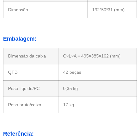
Dimensão
132*50*31 (mm)
Embalagem:
Dimensão da caixa
C×L×A = 495×385×162 (mm)
QTD
42 peças
Peso líquido/PC
0,35 kg
Peso bruto/caixa
17 kg
Referência: