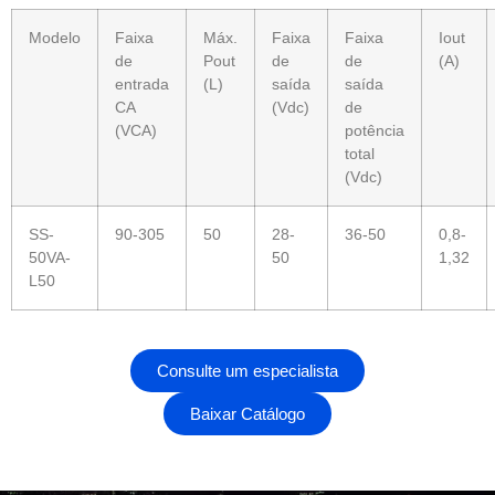
Modelo
Faixa
Máx.
Faixa
Faixa
Iout
de
Pout
de
de
(A)
entrada
(L)
saída
saída
CA
(Vdc)
de
(VCA)
potência
total
(Vdc)
SS-
90-305
50
28-
36-50
0,8-
50VA-
50
1,32
L50
Consulte um especialista
Baixar Catálogo