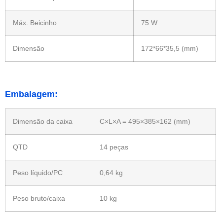
Máx. Beicinho
75 W
Dimensão
172*66*35,5 (mm)
Embalagem:
Dimensão da caixa
C×L×A = 495×385×162 (mm)
QTD
14 peças
Peso líquido/PC
0,64 kg
Peso bruto/caixa
10 kg