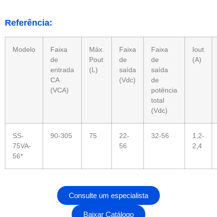
Referência:
Modelo
Faixa
Máx.
Faixa
Faixa
Iout
de
Pout
de
de
(A)
entrada
(L)
saída
saída
CA
(Vdc)
de
(VCA)
potência
total
(Vdc)
SS-
90-305
75
22-
32-56
1,2-
75VA-
56
2,4
56*
Consulte um especialista
Baixar Catálogo