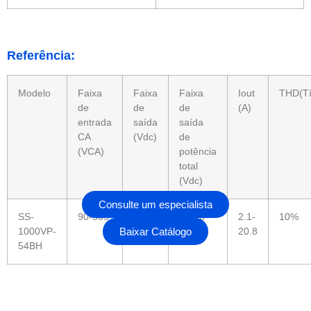
Referência:
Modelo
Faixa
Faixa
Faixa
Iout
THD(Tí
de
de
de
(A)
entrada
saída
saída
CA
(Vdc)
de
(VCA)
potência
total
(Vdc)
Consulte um especialista
SS-
90-305
28-
48-56
2.1-
10%
1000VP-
Baixar Catálogo
56
20.8
54BH