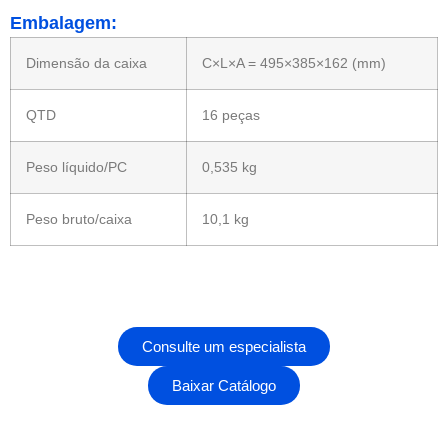
Embalagem:
Dimensão da caixa
C×L×A = 495×385×162 (mm)
QTD
16 peças
Peso líquido/PC
0,535 kg
Peso bruto/caixa
10,1 kg
Consulte um especialista
Baixar Catálogo