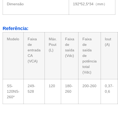
Dimensão
192*52,5*34（mm）
Referência:
Modelo
Faixa
Máx.
Faixa
Faixa
Iout
de
Pout
de
de
(A)
entrada
(L)
saída
saída
CA
(Vdc)
de
(VCA)
potência
total
(Vdc)
SS-
249-
120
180-
200-260
0,37-
120NS-
528
260
0,6
260*