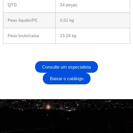
QTD
24 peças
Peso líquido/PC
0,51 kg
Peso bruto/caixa
13,24 kg
Consulte um especialista
Baixar o catálogo