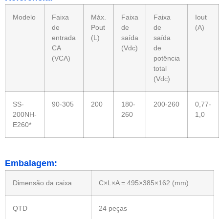
Modelo
Faixa
Máx.
Faixa
Faixa
Iout
de
Pout
de
de
(A)
entrada
(L)
saída
saída
CA
(Vdc)
de
(VCA)
potência
total
(Vdc)
SS-
90-305
200
180-
200-260
0,77-
200NH-
260
1,0
E260*
Embalagem:
Dimensão da caixa
C×L×A = 495×385×162 (mm)
QTD
24 peças