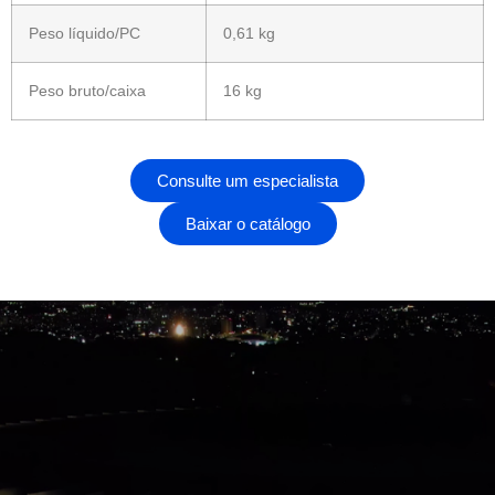
Peso líquido/PC
0,61 kg
Peso bruto/caixa
16 kg
Consulte um especialista
Baixar o catálogo