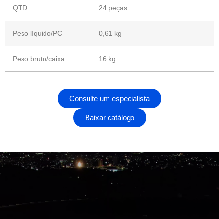
QTD
24 peças
Peso líquido/PC
0,61 kg
Peso bruto/caixa
16 kg
Consulte um especialista
Baixar catálogo