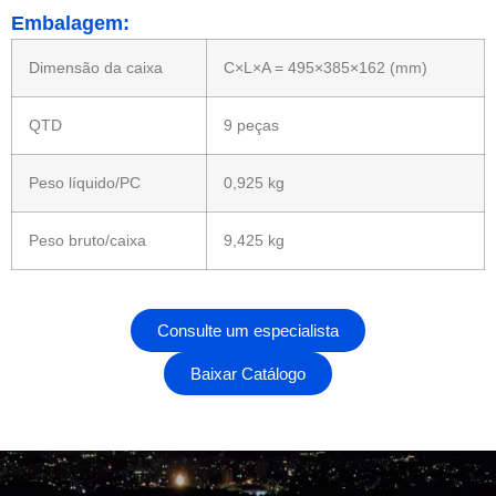
Embalagem:
Dimensão da caixa
C×L×A = 495×385×162 (mm)
QTD
9 peças
Peso líquido/PC
0,925 kg
Peso bruto/caixa
9,425 kg
Consulte um especialista
Baixar Catálogo