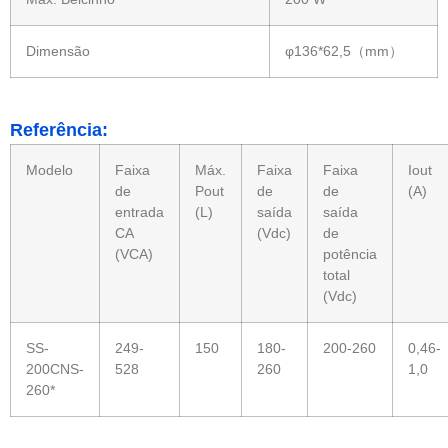
Dimensão
φ136*62,5（mm）
Referência:
Modelo
Faixa
Máx.
Faixa
Faixa
Iout
de
Pout
de
de
(A)
entrada
(L)
saída
saída
CA
(Vdc)
de
(VCA)
potência
total
(Vdc)
SS-
249-
150
180-
200-260
0,46-
200CNS-
528
260
1,0
260*