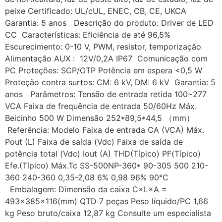
peixe Certificado: UL/cUL, ENEC, CB, CE, UKCA
Garantia: 5 anos Descrição do produto: Driver de LED
CC Características: Eficiência de até 96,5%
Escurecimento: 0-10 V, PWM, resistor, temporização
Alimentação AUX : 12V/0,2A IP67 Comunicação com
PC Proteções: SCP/OTP Potência em espera <0,5 W
Proteção contra surtos: CM: 6 kV, DM: 6 kV Garantia: 5
anos Parâmetros: Tensão de entrada retida 100~277
VCA Faixa de frequência de entrada 50/60Hz Máx.
Beicinho 500 W Dimensão 252*89,5*44,5 （mm）
Referência: Modelo Faixa de entrada CA (VCA) Máx.
Pout (L) Faixa de saída (Vdc) Faixa de saída de
potência total (Vdc) Iout (A) THD(Típico) PF(Típico)
Efe.(Típico) Máx.Tc SS-500NP-360* 90-305 500 210-
360 240-360 0,35-2,08 6% 0,98 96% 90℃
Embalagem: Dimensão da caixa C×L×A =
493×385×116(mm) QTD 7 peças Peso líquido/PC 1,66
kg Peso bruto/caixa 12,87 kg Consulte um especialista