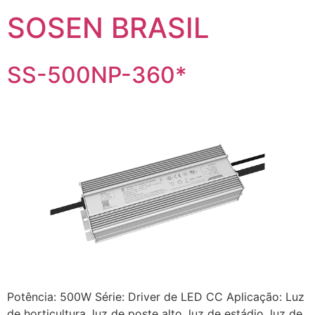
SOSEN BRASIL
SS-500NP-360*
Potência: 500W Série: Driver de LED CC Aplicação: Luz
de horticultura, luz de poste alto, luz de estádio, luz de