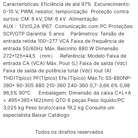
Características: Eficiência de até 97% Escurecimento:
0-10 V, PWM, resistor, temporização Proteção contra
surtos: CM: 6 kV, DM: 6 kV Alimentação
AUX : 12V/0,2A IP67 Comunicação com PC Proteções:
SCP/OTP Garantia: 5 anos Parâmetros: Tensão de
entrada retida 100~277 VCA Faixa de frequência de
entrada 50/60Hz Máx. Beicinho 880 W Dimensão
272*125*44,5 （mm） Referência: Modelo Faixa de
entrada CA (VCA) Máx. Pout (L) Faixa de saída (Vdc)
Faixa de saída de potência total (Vdc) Iout (A)
THD(Típico) PF(Típico) Efe.(Típico) Máx.Tc SS-880NP-
380* 90-305 880 210-360 240-360 0,7-3,66 6% 0,98
96,5% 90℃ Embalagem: Dimensão da caixa C×L×A
= 495×385×162(mm) QTD 6 peças Peso líquido/PC
3,025 kg Peso bruto/caixa 19,2 kg Consulte um
especialista Baixar Catálogo
Todos os direitos reservados