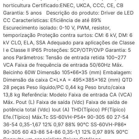
horticultura Certificado:ENEC, UKCA, CCC, CE, CB
Garantia: 5 anos Descrição do produto: Driver de LED
CC Características: Eficiência de até 89%
Escurecimento isolado: 0-10 V, PWM, resistor,
temporização Proteção contra surtos: CM: 6 kV, DM: 6
kV CLO, ELA, SSA Adequado para aplicações de Classe
I e Classe II IP65 Proteções: SCP/OTP/OVP Garantia: 5
anos Parâmetros: Tensão de entrada retida 100~277
VCA Faixa de frequência de entrada 50/60Hz Máx.
Beicinho 60W Dimensão 105*66*35 (mm) Embalagem:
Dimensão da caixa C×L×A = 495×385×162 (mm) QTD
28 peças Peso líquido/PC 0,44 kg Peso bruto/caixa
13,8 kg Referência: Modelo Faixa de entrada CA (VCA)
Máx. Pout (L) Faixa de saída (Vdc) Faixa de saída de
potência total (Vdc) Iout (A) THD(Típico) PF(Típico)
Efe.(Típico) Máx.Tc SS-60VH-P54* 90-305 60 27-54
36-54 0,35-1,67 12% 0,97 88% 90℃ SS-60VH-P86*
90-305 60 43-86 54-86 0,35-1,1 12% 0,97 89% 90℃