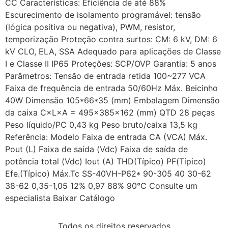
CC Características: Eficiência de até 88%
Escurecimento de isolamento programável: tensão
(lógica positiva ou negativa), PWM, resistor,
temporização Proteção contra surtos: CM: 6 kV, DM: 6
kV CLO, ELA, SSA Adequado para aplicações de Classe
I e Classe II IP65 Proteções: SCP/OVP Garantia: 5 anos
Parâmetros: Tensão de entrada retida 100~277 VCA
Faixa de frequência de entrada 50/60Hz Máx. Beicinho
40W Dimensão 105*66*35 (mm) Embalagem Dimensão
da caixa C×L×A = 495×385×162 (mm) QTD 28 peças
Peso líquido/PC 0,43 kg Peso bruto/caixa 13,5 kg
Referência: Modelo Faixa de entrada CA (VCA) Máx.
Pout (L) Faixa de saída (Vdc) Faixa de saída de
potência total (Vdc) Iout (A) THD(Típico) PF(Típico)
Efe.(Típico) Máx.Tc SS-40VH-P62* 90-305 40 30-62
38-62 0,35-1,05 12% 0,97 88% 90℃ Consulte um
especialista Baixar Catálogo
Todos os direitos reservados