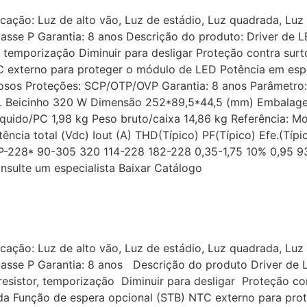
ação: Luz de alto vão, Luz de estádio, Luz quadrada, Luz d
sse P Garantia: 8 anos Descrição do produto: Driver de LE
, temporização Diminuir para desligar Proteção contra sur
TC externo para proteger o módulo de LED Potência em es
osos Proteções: SCP/OTP/OVP Garantia: 8 anos Parâmetro
áx. Beicinho 320 W Dimensão 252*89,5*44,5 (mm) Embalag
quido/PC 1,98 kg Peso bruto/caixa 14,86 kg Referência: M
otência total (Vdc) Iout (A) THD(Típico) PF(Típico) Efe.(
-228* 90-305 320 114-228 182-228 0,35-1,75 10% 0,95
ulte um especialista Baixar Catálogo
ação: Luz de alto vão, Luz de estádio, Luz quadrada, Luz d
asse P Garantia: 8 anos Descrição do produto Driver de L
esistor, temporização Diminuir para desligar Proteção co
da Função de espera opcional (STB) NTC externo para pr