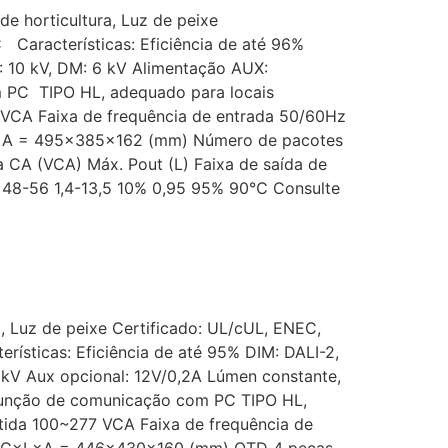
de horticultura, Luz de peixe
 Características: Eficiência de até 96%
: 10 kV, DM: 6 kV Alimentação AUX:
 PC TIPO HL, adequado para locais
VCA Faixa de frequência de entrada 50/60Hz
L×A = 495×385×162 (mm) Número de pacotes
a CA (VCA) Máx. Pout (L) Faixa de saída de
6 48-56 1,4-13,5 10% 0,95 95% 90℃ Consulte
a, Luz de peixe Certificado: UL/cUL, ENEC,
ísticas: Eficiência de até 95% DIM: DALI-2,
6 kV Aux opcional: 12V/0,2A Lúmen constante,
 Função de comunicação com PC TIPO HL,
tida 100~277 VCA Faixa de frequência de
a C×L×A = 446×430×160 (mm) QTD 4 peças