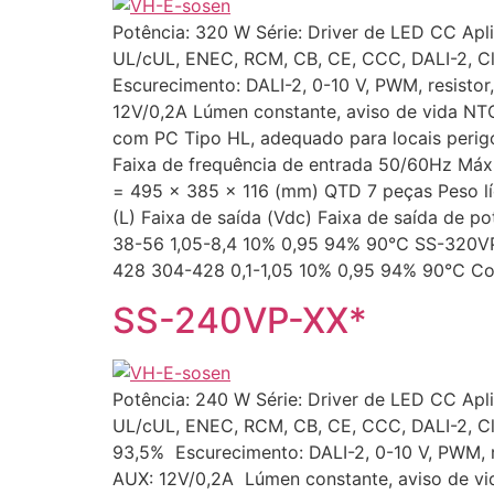
Potência: 320 W Série: Driver de LED CC Aplic
UL/cUL, ENEC, RCM, CB, CE, CCC, DALI-2, Cla
Escurecimento: DALI-2, 0-10 V, PWM, resistor
12V/0,2A Lúmen constante, aviso de vida N
com PC Tipo HL, adequado para locais perig
Faixa de frequência de entrada 50/60Hz M
= 495 × 385 × 116 (mm) QTD 7 peças Peso lí
(L) Faixa de saída (Vdc) Faixa de saída de p
38-56 1,05-8,4 10% 0,95 94% 90℃ SS-320VP
428 304-428 0,1-1,05 10% 0,95 94% 90℃ Cons
SS-240VP-XX*
Potência: 240 W Série: Driver de LED CC Aplic
UL/cUL, ENEC, RCM, CB, CE, CCC, DALI-2, Cl
93,5% Escurecimento: DALI-2, 0-10 V, PWM, r
AUX: 12V/0,2A Lúmen constante, aviso de vi