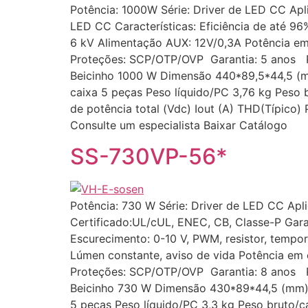
Potência: 1000W Série: Driver de LED CC Apl
LED CC Características: Eficiência de até 96
6 kV Alimentação AUX: 12V/0,3A Potência e
Proteções: SCP/OTP/OVP Garantia: 5 anos P
Beicinho 1000 W Dimensão 440*89,5*44,5 
caixa 5 peças Peso líquido/PC 3,76 kg Peso 
de potência total (Vdc) Iout (A) THD(Típic
Consulte um especialista Baixar Catálogo
SS-730VP-56*
Potência: 730 W Série: Driver de LED CC Apli
Certificado:UL/cUL, ENEC, CB, Classe-P Gara
Escurecimento: 0-10 V, PWM, resistor, tempo
Lúmen constante, aviso de vida Potência e
Proteções: SCP/OTP/OVP Garantia: 8 anos Re
Beicinho 730 W Dimensão 430*89*44,5 (mm
5 peças Peso líquido/PC 3,3 kg Peso bruto/c