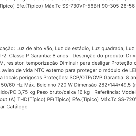
PF(Típico) Efe.(Típico) Máx.Tc SS-730VP-56BH 90-305 28-
cação: Luz de alto vão, Luz de estádio, Luz quadrada, Luz 
-2, Classe P Garantia: 8 anos Descrição do produto: Driv
, resistor, temporização Diminuir para desligar Proteção 
 aviso de vida NTC externo para proteger o módulo de L
 locais perigosos Proteções: SCP/OTP/OVP Garantia: 8 an
da 50/60 Hz Máx. Beicinho 720 W Dimensão 282*144*49,
o/PC 3,75 kg Peso bruto/caixa 16 kg Referência: Modelo
) Iout (A) THD(Típico) PF(Típico) Efe.(Típico) Máx.Tc SS-
xar Catálogo