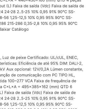
t (L) Faixa de saída (Vdc) Faixa de saída de
8-24 24-28 2..5-25 10% 0,95 91% 90℃ SS-
8-56 1,25-12,5 10% 0,95 95% 90℃ SS-
286 215-286 0,35-2,8 10% 0,95 95% 90℃
aixar Catálogo
a, Luz de peixe Certificado: UL/cUL, ENEC,
ísticas: Eficiência de até 95% DIM: DALI-2,
6 kV Aux opcional: 12V/0,2A Lúmen constante,
 Função de comunicação com PC TIPO HL,
tida 100~277 VCA Faixa de frequência de
ixa C×L×A = 495×385×162 (mm) QTD 6
) Faixa de saída (Vdc) Faixa de saída de
8-24 24-28 2..5-25 10% 0,95 91% 90℃ SS-
8-56 1,25-12,5 10% 0,95 95% 90℃ SS-