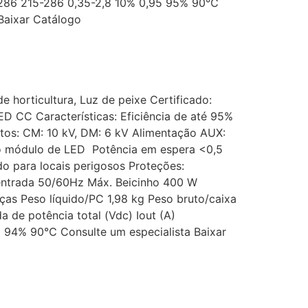
286 215-286 0,35-2,8 10% 0,95 95% 90℃
aixar Catálogo
 horticultura, Luz de peixe Certificado:
ED CC Características: Eficiência de até 95%
rtos: CM: 10 kV, DM: 6 kV Alimentação AUX:
 o módulo de LED Potência em espera <0,5
para locais perigosos Proteções:
 entrada 50/60Hz Máx. Beicinho 400 W
 Peso líquido/PC 1,98 kg Peso bruto/caixa
a de potência total (Vdc) Iout (A)
5 94% 90℃ Consulte um especialista Baixar