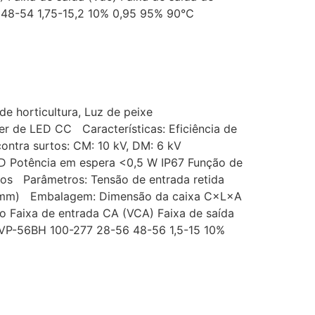
56 48-54 1,75-15,2 10% 0,95 95% 90℃
de horticultura, Luz de peixe
er de LED CC Características: Eficiência de
contra surtos: CM: 10 kV, DM: 6 kV
ED Potência em espera <0,5 W IP67 Função de
os Parâmetros: Tensão de entrada retida
5 (mm) Embalagem: Dimensão da caixa C×L×A
 Faixa de entrada CA (VCA) Faixa de saída
720VP-56BH 100-277 28-56 48-56 1,5-15 10%