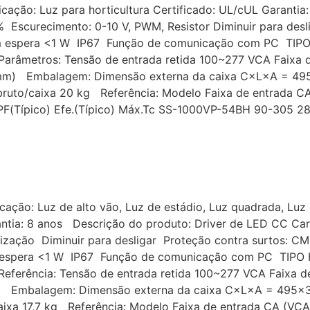
icação: Luz para horticultura Certificado: UL/cUL Garanti
% Escurecimento: 0-10 V, PWM, Resistor Diminuir para desl
m espera <1 W IP67 Função de comunicação com PC TIPO 
arâmetros: Tensão de entrada retida 100~277 VCA Faixa d
(mm) Embalagem: Dimensão externa da caixa C×L×A = 49
bruto/caixa 20 kg Referência: Modelo Faixa de entrada CA
o) PF(Típico) Efe.(Típico) Máx.Tc SS-1000VP-54BH 90-305
cação: Luz de alto vão, Luz de estádio, Luz quadrada, Luz 
ntia: 8 anos Descrição do produto: Driver de LED CC Cara
rização Diminuir para desligar Proteção contra surtos: CM
m espera <1 W IP67 Função de comunicação com PC TIPO H
ferência: Tensão de entrada retida 100~277 VCA Faixa d
) Embalagem: Dimensão externa da caixa C×L×A = 495×3
aixa 17,7 kg Referência: Modelo Faixa de entrada CA (VCA)