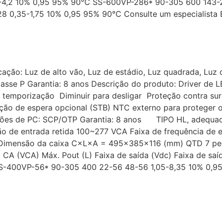
7-4,2 10% 0,95 95% 90℃ SS-600VP-286* 90-305 600 143-
 0,35-1,75 10% 0,95 95% 90℃ Consulte um especialista B
ação: Luz de alto vão, Luz de estádio, Luz quadrada, Luz de
sse P Garantia: 8 anos Descrição do produto: Driver de L
r, temporização Diminuir para desligar Proteção contra su
nção de espera opcional (STB) NTC externo para proteger
es de PC: SCP/OTP Garantia: 8 anos TIPO HL, adequado 
o de entrada retida 100~277 VCA Faixa de frequência de
imensão da caixa C×L×A = 495×385×116 (mm) QTD 7 peças
 CA (VCA) Máx. Pout (L) Faixa de saída (Vdc) Faixa de saíd
 SS-400VP-56* 90-305 400 22-56 48-56 1,05-8,35 10% 0,9