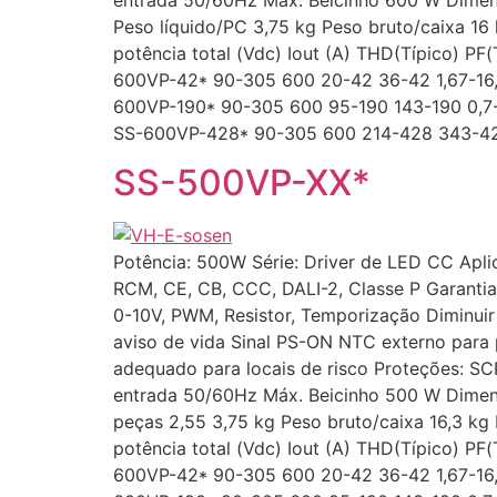
Peso líquido/PC 3,75 kg Peso bruto/caixa 16
potência total (Vdc) Iout (A) THD(Típico) P
600VP-42* 90-305 600 20-42 36-42 1,67-1
600VP-190* 90-305 600 95-190 143-190 0,
SS-600VP-428* 90-305 600 214-428 343-428
SS-500VP-XX*
Potência: 500W Série: Driver de LED CC Aplic
RCM, CE, CB, CCC, DALI-2, Classe P Garantia
0-10V, PWM, Resistor, Temporização Diminuir 
aviso de vida Sinal PS-ON NTC externo par
adequado para locais de risco Proteções: S
entrada 50/60Hz Máx. Beicinho 500 W Dim
peças 2,55 3,75 kg Peso bruto/caixa 16,3 kg 
potência total (Vdc) Iout (A) THD(Típico) P
600VP-42* 90-305 600 20-42 36-42 1,67-1