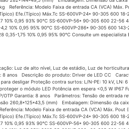
 kg Referência: Modelo Faixa de entrada CA (VCA) Máx. Pou
F(Típico) Efe.(Típico) Máx.Tc SS-600VP-24* 90-305 600 1
6,7 10% 0,95 93% 90℃ SS-600VP-56* 90-305 600 22-56 4
7-4,2 10% 0,95 95% 90℃ SS-600VP-286* 90-305 600 143-
 0,35-1,75 10% 0,95 95% 90℃ Consulte um especialista B
ação: Luz de alto nível, Luz de estádio, Luz de horticultur
: 8 anos Descrição do produto: Driver de LED CC Caracter
para desligar Proteção contra surtos: L/N-PE: 10 kV, LN: 
a proteger o módulo LED Potência em espera <0,5 W IP67
CP/OTP Garantia: 8 anos Parâmetros: Tensão de entrada re
ensão 260,8*125*43,5 (mm) Embalagem: Dimensão da ca
Referência: Modelo Faixa de entrada CA (VCA) Máx. Pout (L
F(Típico) Efe.(Típico) Máx.Tc SS-600VP-24* 90-305 600 1
6,7 10% 0,95 93% 90℃ SS-600VP-56* 90-305 600 22-56 4