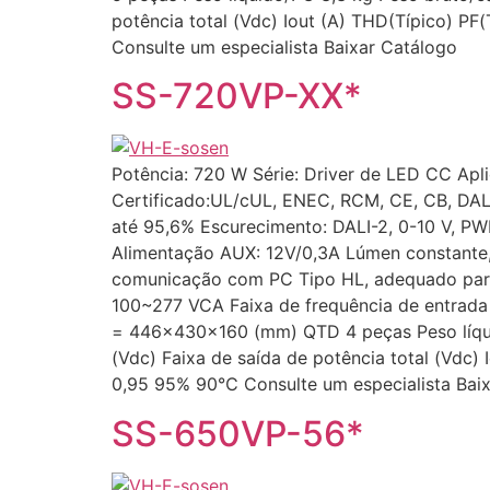
potência total (Vdc) Iout (A) THD(Típico) 
Consulte um especialista Baixar Catálogo
SS-720VP-XX*
Potência: 720 W Série: Driver de LED CC Apli
Certificado:UL/cUL, ENEC, RCM, CE, CB, DALI
até 95,6% Escurecimento: DALI-2, 0-10 V, PWM
Alimentação AUX: 12V/0,3A Lúmen constante,
comunicação com PC Tipo HL, adequado para
100~277 VCA Faixa de frequência de entra
= 446×430×160 (mm) QTD 4 peças Peso líquid
(Vdc) Faixa de saída de potência total (Vdc
0,95 95% 90℃ Consulte um especialista Bai
SS-650VP-56*