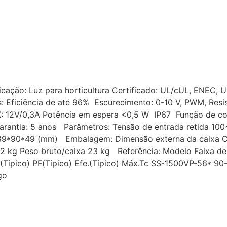
icação: Luz para horticultura Certificado: UL/cUL, ENEC,
: Eficiência de até 96% Escurecimento: 0-10 V, PWM, Resis
UX: 12V/0,3A Potência em espera <0,5 W IP67 Função de
rantia: 5 anos Parâmetros: Tensão de entrada retida 100
489*90*49 (mm) Embalagem: Dimensão externa da caixa
,2 kg Peso bruto/caixa 23 kg Referência: Modelo Faixa de
HD(Típico) PF(Típico) Efe.(Típico) Máx.Tc SS-1500VP-56* 
go