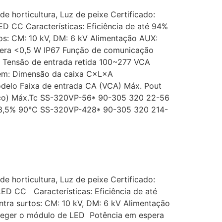
e horticultura, Luz de peixe Certificado:
D CC Características: Eficiência de até 94%
tos: CM: 10 kV, DM: 6 kV Alimentação AUX:
pera <0,5 W IP67 Função de comunicação
: Tensão de entrada retida 100~277 VCA
em: Dimensão da caixa C×L×A
odelo Faixa de entrada CA (VCA) Máx. Pout
Típico) Máx.Tc SS-320VP-56* 90-305 320 22-56
 93,5% 90℃ SS-320VP-428* 90-305 320 214-
e horticultura, Luz de peixe Certificado:
ED CC Características: Eficiência de até
ntra surtos: CM: 10 kV, DM: 6 kV Alimentação
oteger o módulo de LED Potência em espera