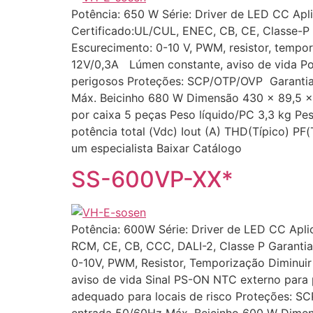
Potência: 650 W Série: Driver de LED CC Apli
Certificado:UL/CUL, ENEC, CB, CE, Classe-P
Escurecimento: 0-10 V, PWM, resistor, tempo
12V/0,3A Lúmen constante, aviso de vida P
perigosos Proteções: SCP/OTP/OVP Garantia
Máx. Beicinho 680 W Dimensão 430 x 89,5
por caixa 5 peças Peso líquido/PC 3,3 kg Pe
potência total (Vdc) Iout (A) THD(Típico) 
um especialista Baixar Catálogo
SS-600VP-XX*
Potência: 600W Série: Driver de LED CC Aplic
RCM, CE, CB, CCC, DALI-2, Classe P Garantia
0-10V, PWM, Resistor, Temporização Diminuir 
aviso de vida Sinal PS-ON NTC externo par
adequado para locais de risco Proteções: S
entrada 50/60Hz Máx. Beicinho 600 W Dim