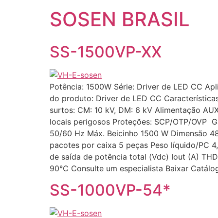
SOSEN BRASIL
SS-1500VP-XX
Potência: 1500W Série: Driver de LED CC Apl
do produto: Driver de LED CC Características
surtos: CM: 10 kV, DM: 6 kV Alimentação A
locais perigosos Proteções: SCP/OTP/OVP Ga
50/60 Hz Máx. Beicinho 1500 W Dimensão 
pacotes por caixa 5 peças Peso líquido/PC 4
de saída de potência total (Vdc) Iout (A) T
90℃ Consulte um especialista Baixar Catálo
SS-1000VP-54*