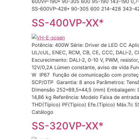
600VP-190* 90-305 600 95-190 143-190 0,
SS-600VP-428* 90-305 600 214-428 343-428
SS-400VP-XX*
Potência: 400W Série: Driver de LED CC Aplic
UL/cUL, ENEC, RCM, CB, CE, CCC, DALI-2, Cla
Escurecimento: DALI-2, 0-10 V, PWM, resisto
12V/0,2A Lúmen constante, aviso de vida Fu
W IP67 Função de comunicação com proteçõ
SCP/OTP Garantia: 8 anos Parâmetros: Tensã
Dimensão 252*89,5*44,5 (mm) Embalagem: D
14,86 kg Referência: Modelo Faixa de entrada
THD(Típico) PF(Típico) Efe.(Típico) Máx.Tc
Catálogo
SS-320VP-XX*