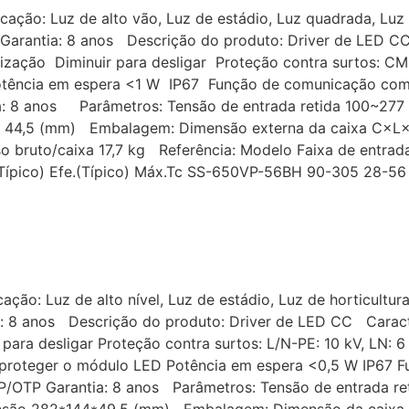
cação: Luz de alto vão, Luz de estádio, Luz quadrada, Luz 
 Garantia: 8 anos Descrição do produto: Driver de LED CC
rização Diminuir para desligar Proteção contra surtos: CM
otência em espera <1 W IP67 Função de comunicação com
: 8 anos Parâmetros: Tensão de entrada retida 100~277 
 x 44,5 (mm) Embalagem: Dimensão externa da caixa C×
so bruto/caixa 17,7 kg Referência: Modelo Faixa de entrad
PF(Típico) Efe.(Típico) Máx.Tc SS-650VP-56BH 90-305 28-5
ação: Luz de alto nível, Luz de estádio, Luz de horticultur
: 8 anos Descrição do produto: Driver de LED CC Caracter
para desligar Proteção contra surtos: L/N-PE: 10 kV, LN: 
a proteger o módulo LED Potência em espera <0,5 W IP67
CP/OTP Garantia: 8 anos Parâmetros: Tensão de entrada re
ensão 282*144*49,5 (mm) Embalagem: Dimensão da caix