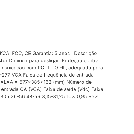
 UKCA, FCC, CE Garantia: 5 anos Descrição
tor Diminuir para desligar Proteção contra
 comunicação com PC TIPO HL, adequado para
~277 VCA Faixa de frequência de entrada
 C×L×A = 577×385×162 (mm) Número de
 entrada CA (VCA) Faixa de saída (Vdc) Faixa
90-305 36-56 48-56 3,15-31,25 10% 0,95 95%